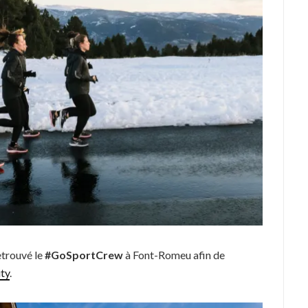
etrouvé le
#GoSportCrew
à Font-Romeu afin de
ity
.