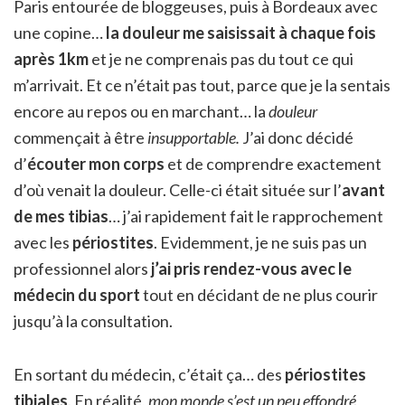
Paris entourée de bloggeuses, puis à Bordeaux avec
une copine…
la douleur me saisissait à chaque fois
après 1km
et je ne comprenais pas du tout ce qui
m’arrivait. Et ce n’était pas tout, parce que je la sentais
encore au repos ou en marchant… la
douleur
commençait à être
insupportable.
J’ai donc décidé
d’
écouter mon corps
et de comprendre exactement
d’où venait la douleur. Celle-ci était située sur l’
avant
de mes tibias
… j’ai rapidement fait le rapprochement
avec les
périostites
. Evidemment, je ne suis pas un
professionnel alors
j’ai pris rendez-vous avec le
médecin du sport
tout en décidant de ne plus courir
jusqu’à la consultation.
En sortant du médecin, c’était ça… des
périostites
tibiales
. En réalité,
mon monde s’est un peu effondré